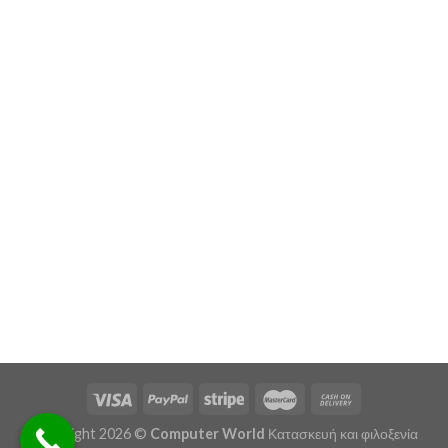
3kg/0.2g
(0)
5T/1kg
(1)
5kg/1g
(1)
5kg/0.5g
(1)
5T/2kg
(1)
6kg/0.2g
(3)
6kg/1g
(4)
6kg/0.5g
(0)
6Kg/2gr
(7)
7.5kg/0.5g
(0)
10kg/5g
(0)
Copyright 2026 ©
Computer World
Κατασκευή και φιλοξενία