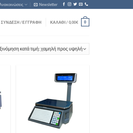
Ανακοινώσεις
Newsletter
0
ΣΎΝΔΕΣΗ / ΕΓΓΡΑΦΉ
ΚΑΛΆΘΙ /
0,00
€
 to
Add to
list
Wishlist