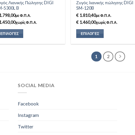
υγός Λιανικής Πώλησης DIGI
Ζυγός λιανικής πώλησης DIGI
οϊόντος
προϊόντος
M-5300L B
SM-120B
1.798,00
€ 1.810,40
με Φ.Π.Α.
με Φ.Π.Α.
1.450,00
€ 1.460,00
χωρίς Φ.Π.Α.
χωρίς Φ.Π.Α.
ΕΠΙΛΟΓΈΣ
ΕΠΙΛΟΓΈΣ
υτό
Αυτό
το
οϊόν
προϊόν
1
2
ει
έχει
ολλαπλές
πολλαπλές
ραλλαγές.
παραλλαγές.
Οι
SOCIAL MEDIA
ιλογές
επιλογές
πορούν
μπορούν
Facebook
α
να
ιλεγούν
επιλεγούν
Instagram
τη
στη
λίδα
σελίδα
Twitter
υ
του