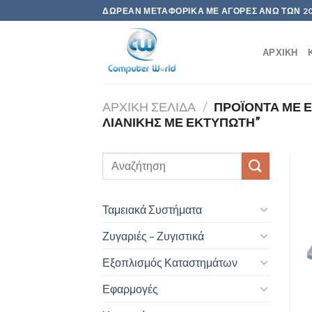
Skip
ΔΩΡΕΆΝ ΜΕΤΑΦΟΡΙΚΆ ΜΕ ΑΓΟΡΈΣ ΆΝΩ ΤΩΝ 2
to
content
ΑΡΧΙΚΉ
ΑΡΧΙΚΉ ΣΕΛΊΔΑ
/
ΠΡΟΪΌΝΤΑ ΜΕ Ε
ΛΙΑΝΙΚΉΣ ΜΕ ΕΚΤΥΠΩΤΉ”
Ταμειακά Συστήματα
Ζυγαριές – Ζυγιστικά
Εξοπλισμός Καταστημάτων
Εφαρμογές