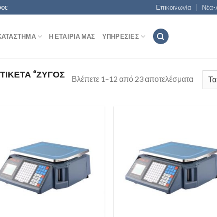
Επικοινωνία
Νέα-
00€
ΚΑΤΆΣΤΗΜΑ
Η ΕΤΑΙΡΊΑ ΜΑΣ
ΥΠΗΡΕΣΊΕΣ
ΤΙΚΈΤΑ “ΖΥΓΌΣ
Βλέπετε 1–12 από 23 αποτελέσματα
Add to
Add
Wishlist
Wish