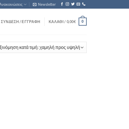
Ανακοινώσεις
Newsletter
0
ΣΎΝΔΕΣΗ / ΕΓΓΡΑΦΉ
ΚΑΛΆΘΙ /
0,00
€