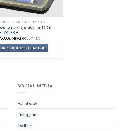
1T/200GR
(0)
1.1kg/0.1gr
(0)
ΓΑΡΙΈΣ ΛΙΑΝΙΚΉΣ ΠΏΛΗΣΗΣ
1.2kg/0.1g
(1)
υγός λιανικής πώλησης DIGI
S-781SS B
1.2kg/0.01g
(0)
95,00
€
(
489,80
€
με Φ.Π.Α.)
ΠΡΟΣΘΉΚΗ ΣΤΟ ΚΑΛΆΘΙ
1.5T/500g
(0)
1.5kg/0,2g
(0)
1.5kg/0.01g
(1)
SOCIAL MEDIA
1.5T/200gr
(8)
1.5kg/0.05g
(1)
Facebook
2kg/0.1g
(0)
Instagram
2T/1KG
(0)
Twitter