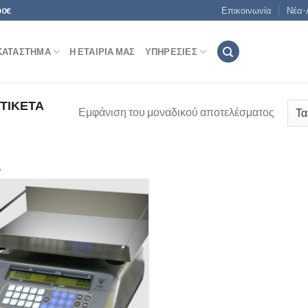
Επικοινωνία
Νέα-
00€
ΚΑΤΆΣΤΗΜΑ
Η ΕΤΑΙΡΊΑ ΜΑΣ
ΥΠΗΡΕΣΊΕΣ
ΤΙΚΈΤΑ
Εμφάνιση του μοναδικού αποτελέσματος
In stock
1T/500g
(5)
1kg/0.1g
(0)
Add to
Wishlist
1T/1kg
(0)
1T/200g
(1)