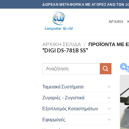
Skip
ΔΩΡΕΆΝ ΜΕΤΑΦΟΡΙΚΆ ΜΕ ΑΓΟΡΈΣ ΆΝΩ ΤΩΝ 2
to
content
ΑΡΧΙΚΉ
ΑΡΧΙΚΉ ΣΕΛΊΔΑ
/
ΠΡΟΪΌΝΤΑ ΜΕ Ε
“DIGI DS-781B SS”
Ταμειακά Συστήματα
Ζυγαριές – Ζυγιστικά
Εξοπλισμός Καταστημάτων
Εφαρμογές