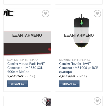
Add to
Add to
Wishlist
Wishlist
ΕΞΑΝΤΛΗΜΈΝΟ
ΕΞΑΝΤΛΗΜΈΝΟ
GAMING ΠΕΡΙΦΕΡΕΙΑΚΑ
GAMING ΠΕΡΙΦΕΡΕΙΑΚΑ
Gaming Mouse Pad HAVIT
Gaming Ποντίκι HAVIT –
Gamenote – MP830 XXL
Gamenote MS1006 με RGB
900mm Μαύρο
φωτισμό
5,65
€
6,45
€
(
7,00
€
με Φ.Π.Α.)
(
8,00
€
με Φ.Π.Α.)
ΕΠΙΛΟΓΈΣ
ΕΠΙΛΟΓΈΣ