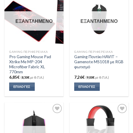
Add to
Add to
Wishlist
Wishlist
ΕΞΑΝΤΛΗΜΈΝΟ
ΕΞΑΝΤΛΗΜΈΝΟ
GAMING ΠΕΡΙΦΕΡΕΙΑΚΑ
GAMING ΠΕΡΙΦΕΡΕΙΑΚΑ
Pro Gaming Mouse Pad
Gaming Ποντίκι HAVIT –
Xtrike Me MP-204
Gamenote MS1018 με RGB
Microfiber Fabric XL
φωτισμό
770mm
6,85
€
7,26
€
(
8,50
€
με Φ.Π.Α.)
(
9,00
€
με Φ.Π.Α.)
ΕΠΙΛΟΓΈΣ
ΕΠΙΛΟΓΈΣ
Add to
Add to
Wishlist
Wishlist