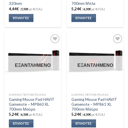
320mm
700mm Μπλε
4,44
€
5,24
€
(
5,50
€
με Φ.Π.Α.)
(
6,50
€
με Φ.Π.Α.)
ΕΠΙΛΟΓΈΣ
ΕΠΙΛΟΓΈΣ
Add to
Add to
Wishlist
Wishlist
ΕΞΑΝΤΛΗΜΈΝΟ
ΕΞΑΝΤΛΗΜΈΝΟ
GAMING ΠΕΡΙΦΕΡΕΙΑΚΑ
GAMING ΠΕΡΙΦΕΡΕΙΑΚΑ
Gaming Mouse Pad HAVIT
Gaming Mouse Pad HAVIT
Gamenote – MP860 XL
Gamenote – MP861 XL
700mm Μαύρο
700mm Μαύρο
5,24
€
5,24
€
(
6,50
€
με Φ.Π.Α.)
(
6,50
€
με Φ.Π.Α.)
ΕΠΙΛΟΓΈΣ
ΕΠΙΛΟΓΈΣ