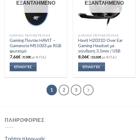
ΕΞΑΝΤΛΗΜΈΝΟ
ΕΞΑΝΤΛΗΜΈΝΟ
GAMING ΠΕΡΙΦΕΡΕΙΑΚΑ
GAMING ΠΕΡΙΦΕΡΕΙΑΚΑ
Gaming Ποντίκι HAVIT –
Havit H2031D Over Ear
Gamenote MS1003 με RGB
Gaming Headset με
φωτισμό
σύνδεση 3.5mm / USB
7,66
€
8,06
€
(
9,50
€
με Φ.Π.Α.)
(
10,00
€
με Φ.Π.Α.)
ΕΠΙΛΟΓΈΣ
ΕΠΙΛΟΓΈΣ
1
2
3
ΠΛΗΡΟΦΟΡΊΕΣ
Τρόποι πληρωμής