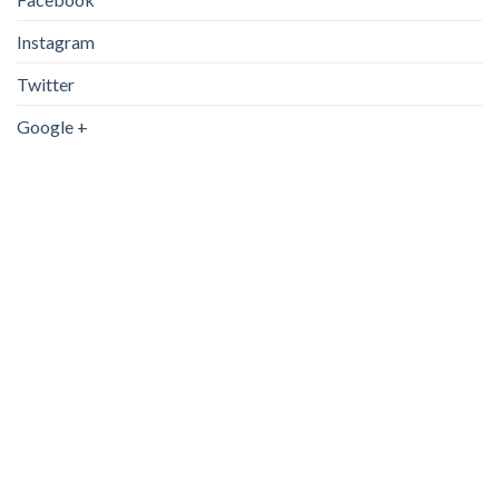
15kg/0,2g
(1)
Instagram
20kg/2g
(0)
Twitter
20kg/5g
(0)
Google +
25kg/5g
(2)
25kg/2g
(1)
30kg/2g
(3)
30kg/1g
(8)
30Kg/10gr
(35)
30kg/5-10gr
(0)
30kg/5g
(11)
50kg/20g
(1)