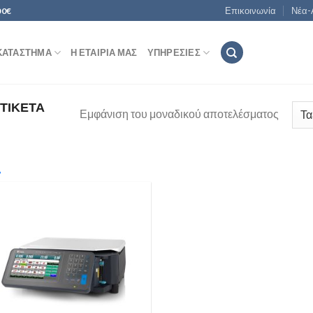
Επικοινωνία
Νέα-
00€
ΚΑΤΆΣΤΗΜΑ
Η ΕΤΑΙΡΊΑ ΜΑΣ
ΥΠΗΡΕΣΊΕΣ
ΤΙΚΈΤΑ
Εμφάνιση του μοναδικού αποτελέσματος
In stock
rice:
1.450€
—
1.650€
Add to
Wishlist