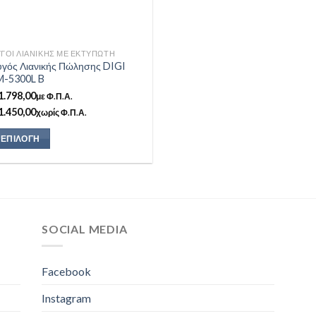
ΓΟΊ ΛΙΑΝΙΚΉΣ ΜΕ ΕΚΤΥΠΩΤΉ
υγός Λιανικής Πώλησης DIGI
M-5300L B
1.798,00
με Φ.Π.Α.
1.450,00
χωρίς Φ.Π.Α.
ΕΠΙΛΟΓΉ
υτό
οϊόν
ει
ολλαπλές
SOCIAL MEDIA
ραλλαγές.
ιλογές
Facebook
πορούν
Instagram
α