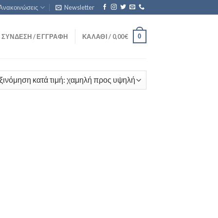
Ανακοινώσεις
Newsletter
0
ΣΎΝΔΕΣΗ / ΕΓΓΡΑΦΉ
ΚΑΛΆΘΙ /
0,00
€
1T/500g
(5)
1kg/0.1g
(0)
1T/1kg
(0)
1T/200g
(1)