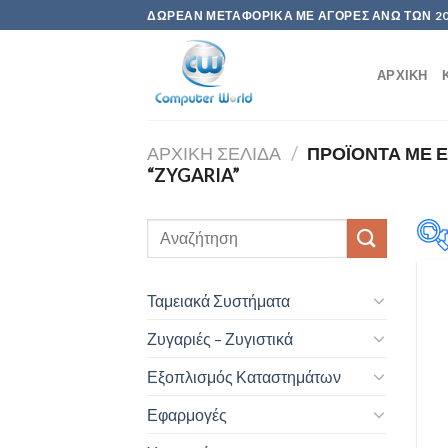
Skip
ΔΩΡΕΆΝ ΜΕΤΑΦΟΡΙΚΆ ΜΕ ΑΓΟΡΈΣ ΆΝΩ ΤΩΝ 2
to
content
ΑΡΧΙΚΉ
ΑΡΧΙΚΉ ΣΕΛΊΔΑ
/
ΠΡΟΪΌΝΤΑ ΜΕ Ε
“ZYGARIA”
Ταμειακά Συστήματα
P
Ζυγαριές – Ζυγιστικά
Εξοπλισμός Καταστημάτων
Εφαρμογές