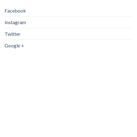
15kg/1g
(5)
Facebook
20kg/5g
(0)
Instagram
20kg/2g
(0)
Twitter
25kg/2g
(1)
Google +
25kg/5g
(2)
30kg/5g
(11)
30kg/2g
(3)
30kg/1g
(8)
30Kg/10gr
(35)
30kg/5-10gr
(0)
50kg/2gr
(1)