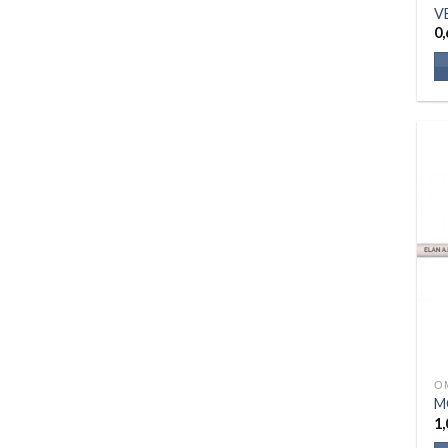
V
0,
Ο
M
1,