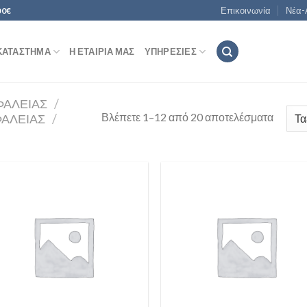
Επικοινωνία
Νέα-
00€
ΚΑΤΆΣΤΗΜΑ
Η ΕΤΑΙΡΊΑ ΜΑΣ
ΥΠΗΡΕΣΊΕΣ
ΦΑΛΕΊΑΣ
/
Βλέπετε 1–12 από 20 αποτελέσματα
ΑΛΕΊΑΣ
/
Add to
Add
Wishlist
Wish