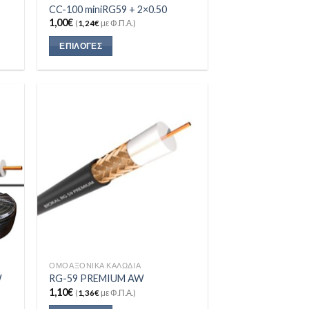
CC-100 miniRG59 + 2×0.50
1,00
€
(
1,24
€
με Φ.Π.Α.)
ΕΠΙΛΟΓΈΣ
 to
Add to
list
Wishlist
ΟΜΟΑΞΟΝΙΚΆ ΚΑΛΏΔΙΑ
W
RG-59 PREMIUM AW
1,10
€
(
1,36
€
με Φ.Π.Α.)