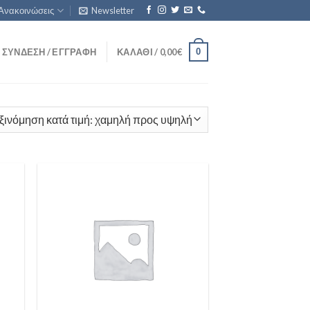
Ανακοινώσεις
Newsletter
0
ΣΎΝΔΕΣΗ / ΕΓΓΡΑΦΉ
ΚΑΛΆΘΙ /
0,00
€
 to
Add to
list
Wishlist