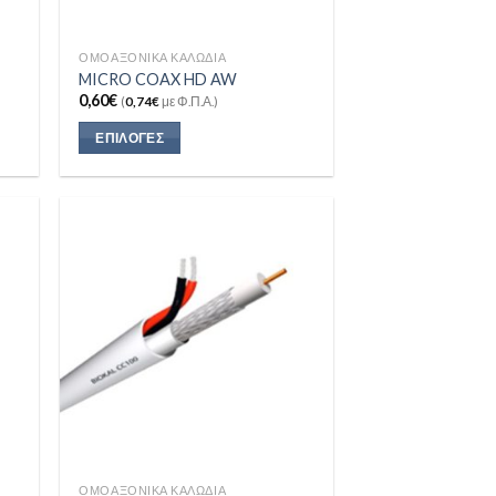
ΟΜΟΑΞΟΝΙΚΆ ΚΑΛΏΔΙΑ
MICRO COAX HD AW
0,60
€
(
0,74
€
με Φ.Π.Α.)
ΕΠΙΛΟΓΈΣ
 to
Add to
list
Wishlist
ΟΜΟΑΞΟΝΙΚΆ ΚΑΛΏΔΙΑ