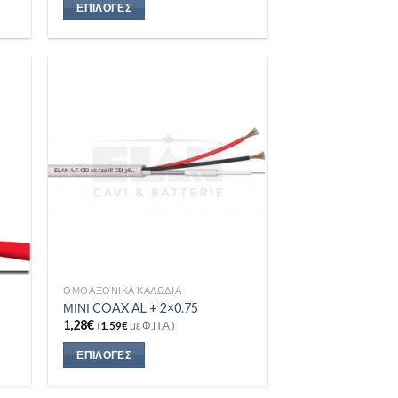
ΕΠΙΛΟΓΈΣ
 to
Add to
list
Wishlist
ΟΜΟΑΞΟΝΙΚΆ ΚΑΛΏΔΙΑ
ΜΙΝΙ COAX AL + 2×0.75
1,28
€
(
1,59
€
με Φ.Π.Α.)
ΕΠΙΛΟΓΈΣ