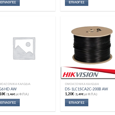
ΕΠΙΛΟΓΈΣ
ΕΠΙΛΟΓΈΣ
Add to
Add
Wishlist
Wish
ΜΟΑΞΟΝΙΚΆ ΚΑΛΏΔΙΑ
ΟΜΟΑΞΟΝΙΚΆ ΚΑΛΏΔΙΑ
G6 HD AW
DS-1LC1SCA2C-200B AW
18
€
1,20
€
(
1,46
€
με Φ.Π.Α.)
(
1,49
€
με Φ.Π.Α.)
ΕΠΙΛΟΓΈΣ
ΕΠΙΛΟΓΈΣ