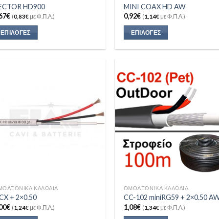
ECTOR HD900
MINI COAX HD AW
67
€
0,92
€
(
0,83
€
με Φ.Π.Α.)
(
1,14
€
με Φ.Π.Α.)
ΕΠΙΛΟΓΈΣ
ΕΠΙΛΟΓΈΣ
Add to
Add
Wishlist
Wish
ΜΟΑΞΟΝΙΚΆ ΚΑΛΏΔΙΑ
ΟΜΟΑΞΟΝΙΚΆ ΚΑΛΏΔΙΑ
CX + 2×0.50
CC-102 miniRG59 + 2×0.50 A
00
€
1,08
€
(
1,24
€
με Φ.Π.Α.)
(
1,34
€
με Φ.Π.Α.)