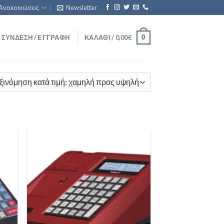
Ανακοινώσεις
Newsletter
0
ΣΎΝΔΕΣΗ / ΕΓΓΡΑΦΉ
ΚΑΛΆΘΙ /
0,00
€
1T/500g
(5)
1kg/0.1g
(0)
 to
Add to
list
Wishlist
1T/1kg
(0)
1T/200g
(1)