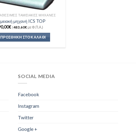
στη
σελίδα
ΙΑΘΈΣΙΜΕΣ ΤΑΜΕΙΑΚΈΣ ΜΗΧΑΝΈΣ
του
αμειακή μηχανή ICS TOP
προϊόντος
90,00
€
(
483,60
€
με Φ.Π.Α.)
ΠΡΟΣΘΉΚΗ ΣΤΟ ΚΑΛΆΘΙ
SOCIAL MEDIA
Facebook
Instagram
Twitter
Google +