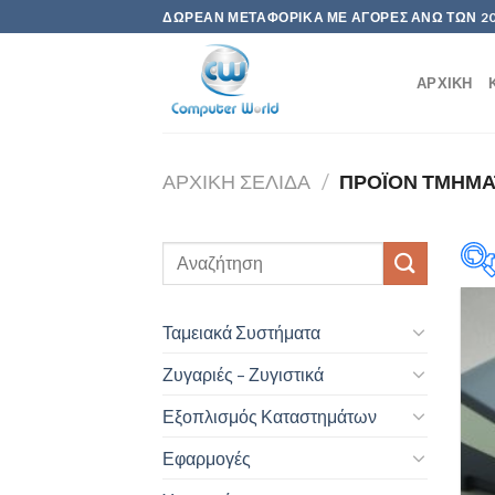
Skip
ΔΩΡΕΆΝ ΜΕΤΑΦΟΡΙΚΆ ΜΕ ΑΓΟΡΈΣ ΆΝΩ ΤΩΝ 2
to
content
ΑΡΧΙΚΉ
ΑΡΧΙΚΉ ΣΕΛΊΔΑ
/
ΠΡΟΪΌΝ ΤΜΉΜ
Ταμειακά Συστήματα
P
Ζυγαριές – Ζυγιστικά
Εξοπλισμός Καταστημάτων
Εφαρμογές