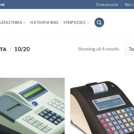
Επικοινωνία
Νέα-
00€
ΚΑΤΆΣΤΗΜΑ
Η ΕΤΑΙΡΊΑ ΜΑΣ
ΥΠΗΡΕΣΊΕΣ
Showing all 4 results
ΑΤΑ
/
10/20
In stock
rice:
282€
—
390€
Add to
Add
Wishlist
Wish