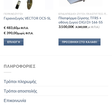
ΓΕΡΑΝΟΖΥΓΟΊ
ΕΠΙΔΑΠΈΔΙΟΙ ΖΥΓΟΊ-ΠΛΆΣΤΙΓΓΕΣ-ΠΛΑΤΦΌΡΜΕΣ
Πλατφόρμα ζύγισης TFRS +
Γερανοζυγός VECTOR OCS-SL
οθόνη ζυγού DIGI DI-166-SS
3.500,00
€
(
4.340,00
€
με Φ.Π.Α.)
€ 483,60
με Φ.Π.Α.
€ 390,00
χωρίς Φ.Π.Α.
ΕΠΙΛΟΓΉ
ΠΡΟΣΘΉΚΗ ΣΤΟ ΚΑΛΆΘΙ
Αυτό
το
προϊόν
έχει
ΠΛΗΡΟΦΟΡΊΕΣ
πολλαπλές
παραλλαγές.
Οι
Τρόποι πληρωμής
επιλογές
μπορούν
Τρόποι αποστολής
να
Επικοινωνία
επιλεγούν
στη
σελίδα