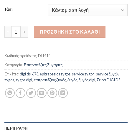
Τάσι
Επιτραπέζιος ζυγός DIGI DS-673 ποσότητα
ΠΡΟΣΘΉΚΗ ΣΤΟ ΚΑΛΆΘΙ
Κωδικός προϊόντος:
DI1414
Κατηγορία:
Επιτραπέζιες Ζυγαριές
Ετικέτες:
digi ds-673
,
epitrapezios zygos
,
service zygon
,
service ζυγών
,
zygos
,
zygos digi
,
επιτραπέζιος ζυγός
,
ζυγός
,
ζυγός digi
,
Σειρά DIGI DS
ΠΕΡΙΓΡΑΦΉ