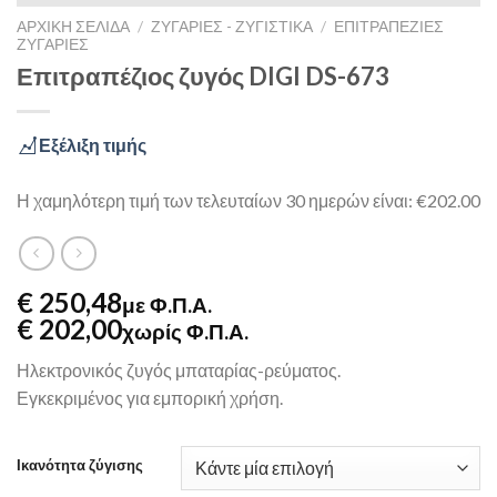
ΑΡΧΙΚΉ ΣΕΛΊΔΑ
/
ΖΥΓΑΡΙΈΣ - ΖΥΓΙΣΤΙΚΆ
/
ΕΠΙΤΡΑΠΈΖΙΕΣ
ΖΥΓΑΡΙΈΣ
Επιτραπέζιος ζυγός DIGI DS-673
Εξέλιξη τιμής
Η χαμηλότερη τιμή των τελευταίων 30 ημερών είναι: €202.00
€ 250,48
με Φ.Π.Α.
€ 202,00
χωρίς Φ.Π.Α.
Ηλεκτρονικός ζυγός μπαταρίας-ρεύματος.
Εγκεκριμένος για εμπορική χρήση.
Ικανότητα ζύγισης