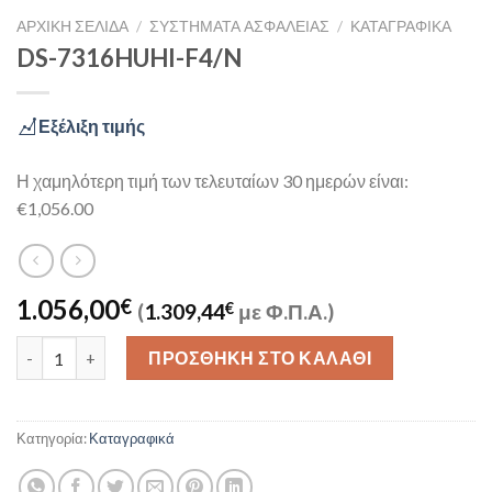
ΑΡΧΙΚΉ ΣΕΛΊΔΑ
/
ΣΥΣΤΉΜΑΤΑ ΑΣΦΑΛΕΊΑΣ
/
ΚΑΤΑΓΡΑΦΙΚΆ
DS-7316HUHI-F4/N
Εξέλιξη τιμής
Η χαμηλότερη τιμή των τελευταίων 30 ημερών είναι:
€1,056.00
1.056,00
€
(
1.309,44
€
με Φ.Π.Α.)
DS-7316HUHI-F4/N ποσότητα
ΠΡΟΣΘΉΚΗ ΣΤΟ ΚΑΛΆΘΙ
Κατηγορία:
Καταγραφικά