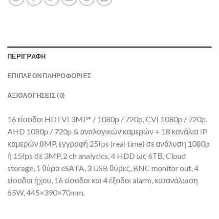
ΠΕΡΙΓΡΑΦΉ
ΕΠΙΠΛΈΟΝ ΠΛΗΡΟΦΟΡΊΕΣ
ΑΞΙΟΛΟΓΉΣΕΙΣ (0)
16 είσοδοι HDTVI 3MP* / 1080p / 720p, CVI 1080p / 720p,
AHD 1080p / 720p & αναλογικών καμερών + 18 κανάλια IP
καμερών 8MP, εγγραφή 25fps (real time) σε ανάλυση 1080p
ή 15fps σε 3MP, 2 ch analytics, 4 HDD ως 6ΤΒ, Cloud
storage, 1 θύρα eSATA, 3 USB θύρες, BNC monitor out, 4
είσοδοι ήχου, 16 είσοδοι και 4 έξοδοι alarm, κατανάλωση
65W, 445×390×70mm.