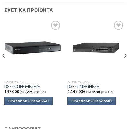
ΣΧΕΤΙΚΆ ΠΡΟΪΌΝΤΑ
Add to
Add to
Wishlist
Wishlist
ΚΑΤΑΓΡΑΦΙΚΆ
ΚΑΤΑΓΡΑΦΙΚΆ
DS-7204HGHI-SH/A
DS-7324HGHI-SH
147,00
€
1.147,00
€
(
182,28
€
με Φ.Π.Α.)
(
1.422,28
€
με Φ.Π.Α.)
ΠΡΟΣΘΉΚΗ ΣΤΟ ΚΑΛΆΘΙ
ΠΡΟΣΘΉΚΗ ΣΤΟ ΚΑΛΆΘΙ
ΠΛΗΡΟΦΟΡΊΕΣ