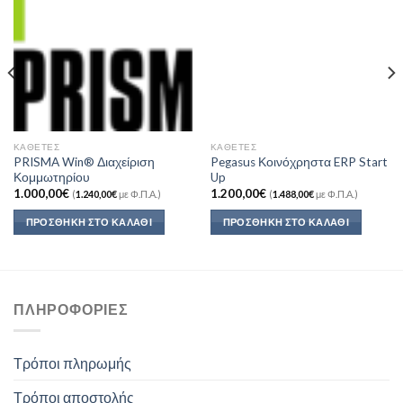
Add to
Add to
Wishlist
Wishlist
ΚΆΘΕΤΕΣ
ΚΆΘΕΤΕΣ
PRISMA Win® Διαχείριση
Pegasus Κοινόχρηστα ERP Start
Κομμωτηρίου
Up
1.000,00
€
1.200,00
€
(
1.240,00
€
με Φ.Π.Α.)
(
1.488,00
€
με Φ.Π.Α.)
ΠΡΟΣΘΉΚΗ ΣΤΟ ΚΑΛΆΘΙ
ΠΡΟΣΘΉΚΗ ΣΤΟ ΚΑΛΆΘΙ
ΠΛΗΡΟΦΟΡΊΕΣ
Τρόποι πληρωμής
Τρόποι αποστολής