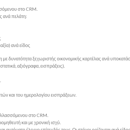
σσόμενου στο CRM.
ς ανά πελάτη:
ς
αξία) ανά είδος
 δυνατότητα ξεχωριστής οικονομικής καρτέλας ανά υποκατάστη
ατικά, αξιόγραφα, εισπράξεις).
.
ών και του ημερολογίου εισπράξεων.
αλλασσόμενου στο CRM.
μηθευτή και με χρονική ισχύ.
αυτόματο έλεγχο επίτευξής τους. Οι στόχοι ορίζονται ανά είδο