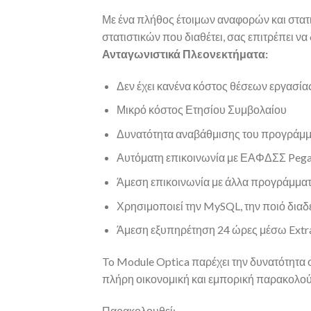
Με ένα πλήθος έτοιμων αναφορών και στατισ
στατιστικών που διαθέτει, σας επιτρέπει να
Ανταγωνιστικά Πλεονεκτήματα:
Δεν έχει κανένα κόστος θέσεων εργασία
Μικρό κόστος Ετησίου Συμβολαίου
Δυνατότητα αναβάθμισης του προγράμμ
Αυτόματη επικοινωνία με ΕΑΦΔΣΣ Pega
Άμεση επικοινωνία με άλλα προγράμματα τ
Χρησιμοποιεί την MySQL, την ποιό διαδε
Άμεση εξυπηρέτηση 24 ώρες μέσω Extrane
To Module Optica παρέχει την δυνατότητα σ
πλήρη οικονομική και εμπορική παρακολού
Παρακολουθεί: