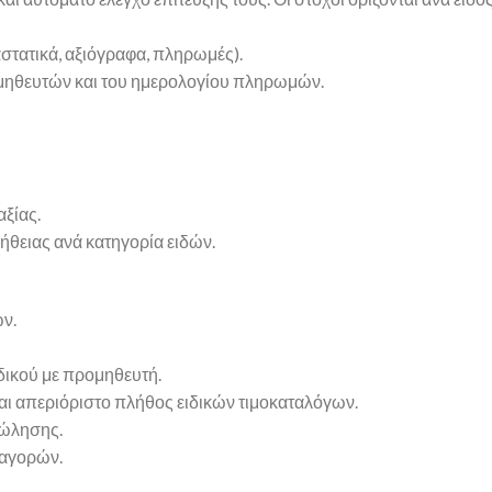
τατικά, αξιόγραφα, πληρωμές).
ηθευτών και του ημερολογίου πληρωμών.
ξίας.
θειας ανά κατηγορία ειδών.
ν.
δικού με προμηθευτή.
και απεριόριστο πλήθος ειδικών τιμοκαταλόγων.
πώλησης.
 αγορών.