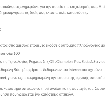
τικών, σας ενημερώνει για την πορεία της επιχείρησής σας. Επί
 δημιουργήσετε τις δικές σας εκτυπωτικές καταστάσεις.
ς
ατος στις αμέσως επόμενες εκδόσεις αυτόματα πληρώνοντας μό
sus c&a 100
ις Τεχνολογίας Pegasus (πχ Oil , Champion, Pos, Estiasi, Service
δομένη Βάση διαχείρισης δεδομένων του Internet και όχι μόνο
t, για να έχετε τεκμηριωμένη την ιστορία της τεχνικής υποστήρ
ε κατάστημα οπτικών να τηρεί αναλυτικά τις συνταγές του. Σε σ
θηση που χρειάζεται ένα κατάστημα οπτικών.