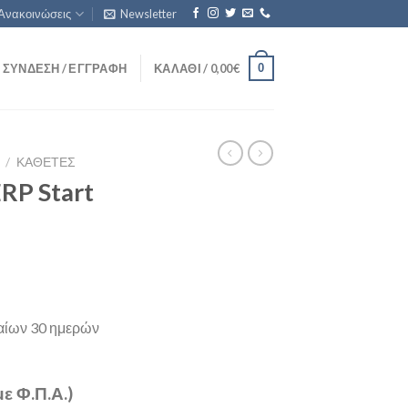
Ανακοινώσεις
Newsletter
0
ΣΎΝΔΕΣΗ / ΕΓΓΡΑΦΉ
ΚΑΛΆΘΙ /
0,00
€
/
ΚΆΘΕΤΕΣ
RP Start
ταίων 30 ημερών
ε Φ.Π.Α.)