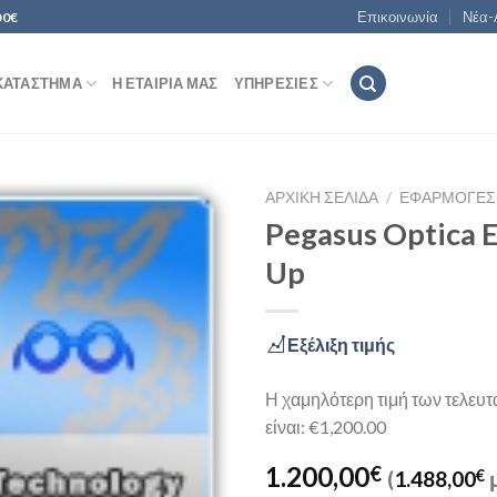
Επικοινωνία
Νέα-
00€
ΚΑΤΆΣΤΗΜΑ
Η ΕΤΑΙΡΊΑ ΜΑΣ
ΥΠΗΡΕΣΊΕΣ
ΑΡΧΙΚΉ ΣΕΛΊΔΑ
/
ΕΦΑΡΜΟΓΈΣ
Pegasus Optica E
Up
Add to
Wishlist
Εξέλιξη τιμής
Η χαμηλότερη τιμή των τελευ
είναι: €1,200.00
1.200,00
€
(
1.488,00
€
μ