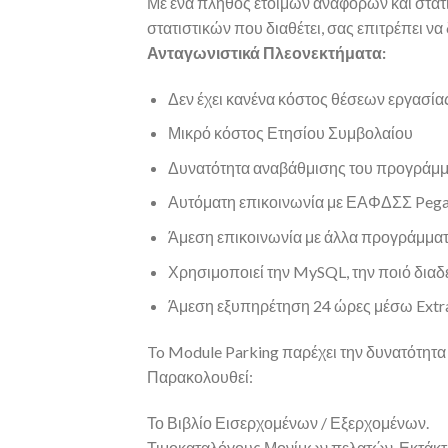
Με ένα πλήθος έτοιμων αναφορών και στατισ
στατιστικών που διαθέτει, σας επιτρέπει να
Ανταγωνιστικά Πλεονεκτήματα:
Δεν έχει κανένα κόστος θέσεων εργασία
Μικρό κόστος Ετησίου Συμβολαίου
Δυνατότητα αναβάθμισης του προγράμμ
Αυτόματη επικοινωνία με ΕΑΦΔΣΣ Pega
Άμεση επικοινωνία με άλλα προγράμματα τ
Χρησιμοποιεί την MySQL, την ποιό διαδε
Άμεση εξυπηρέτηση 24 ώρες μέσω Extrane
To Module Parking παρέχει την δυνατότητ
Παρακολουθεί:
Το Βιβλίο Εισερχομένων / Εξερχομένων.
Τιμοκαταλόγους Μονίμων πελατών, Εκτάκτ