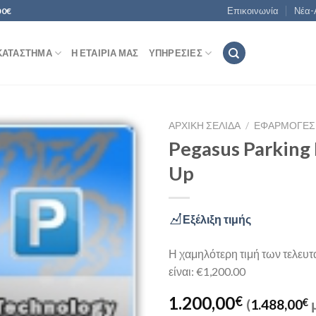
Επικοινωνία
Νέα-
00€
ΚΑΤΆΣΤΗΜΑ
Η ΕΤΑΙΡΊΑ ΜΑΣ
ΥΠΗΡΕΣΊΕΣ
ΑΡΧΙΚΉ ΣΕΛΊΔΑ
/
ΕΦΑΡΜΟΓΈΣ
Pegasus Parking 
Up
Add to
Wishlist
Εξέλιξη τιμής
Η χαμηλότερη τιμή των τελευ
είναι: €1,200.00
1.200,00
€
(
1.488,00
€
μ