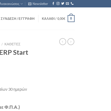
Ανακοινώσεις
Newsletter
0
ΣΎΝΔΕΣΗ / ΕΓΓΡΑΦΉ
ΚΑΛΆΘΙ /
0,00
€
/
ΚΆΘΕΤΕΣ
ERP Start
ταίων 30 ημερών
ε Φ.Π.Α.)