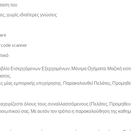
ταση του
, χωρίς ιδιαίτερες γνώσεις
are
rcode scanner
τικό
 βιβλίο Εισερχόμενων Εξερχομένων, Μόνιμα Οχήματα, Μαζική ε
ατος.
κες μίας εμπορικής επιχείρησης. Παρακολουθεί Πελάτες, Προμηθ
 διαχειρίζεστε όλους τους συναλλασσόμενους (Πελάτες, Προμηθ
 Προσωπικού σας. Με αυτόν τον τρόπο η παρακολούθηση της καθημ