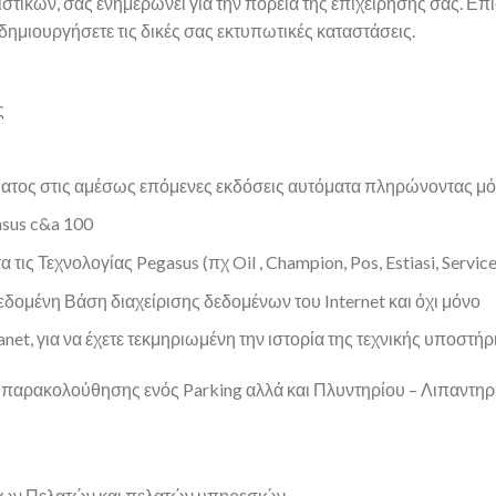
τικών, σας ενημερώνει για την πορεία της επιχείρησής σας. Επί
 δημιουργήσετε τις δικές σας εκτυπωτικές καταστάσεις.
ς
ατος στις αμέσως επόμενες εκδόσεις αυτόματα πληρώνοντας μό
sus c&a 100
ις Τεχνολογίας Pegasus (πχ Oil , Champion, Pos, Estiasi, Service
δομένη Βάση διαχείρισης δεδομένων του Internet και όχι μόνο
t, για να έχετε τεκμηριωμένη την ιστορία της τεχνικής υποστήρ
α παρακολούθησης ενός Parking αλλά και Πλυντηρίου – Λιπαντη
ων Πελατών και πελατών υπηρεσιών.