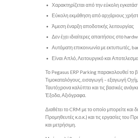
Χαρακτηρίζεται από την εύκολη εγκατάσ
Εύκολη εκμάθηση από αρχάριους χρήστες
Άμεση έναρξη αποδοτικής λειτουργίας
Δεν έχει ιδιαίτερες απαιτήσεις στο hardw
Αυτόματη επικοινωνία με εκτυπωτές, ba
Είναι Απλό, Λειτουργικό και Αποτελεσμα
Το Pegasus ERP Parking παρακολουθεί το
Τιμοκαταλόγους, εισαγωγή – εξαγωγή Οχήμ
Ταυτόχρονα καλύπτει και τις βασικές ανάγ
Έξοδα, Αξιόγραφα.
Διαθέτει το CRM με το οποίο μπορείτε και
Προμηθευτές κ.ο.κ.) και τις εργασίες του
και μετρήσιμη.