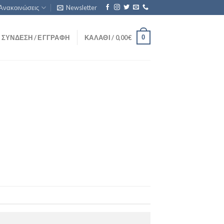
Ανακοινώσεις
Newsletter
0
ΣΎΝΔΕΣΗ / ΕΓΓΡΑΦΉ
ΚΑΛΆΘΙ /
0,00
€