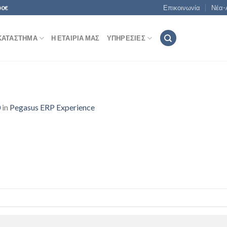
Επικοινωνία
Νέα-
00€
ΚΑΤΆΣΤΗΜΑ
Η ΕΤΑΙΡΊΑ ΜΑΣ
ΥΠΗΡΕΣΊΕΣ
0
in
Pegasus ERP Experience