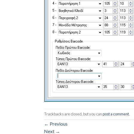
Trackbacks are closed, but you can
post a comment
.
←
Previous
Next
→