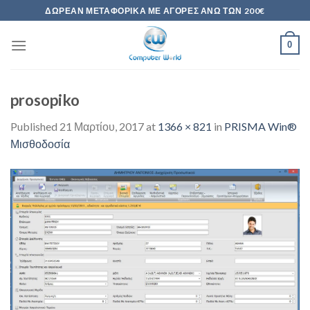
Skip
ΔΩΡΕΆΝ ΜΕΤΑΦΟΡΙΚΆ ΜΕ ΑΓΟΡΈΣ ΆΝΩ ΤΩΝ 200€
to
content
0
prosopiko
Published
21 Μαρτίου, 2017
at
1366 × 821
in
PRISMA Win®
Μισθοδοσία