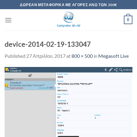
Skip
ΔΩΡΕΆΝ ΜΕΤΑΦΟΡΙΚΆ ΜΕ ΑΓΟΡΈΣ ΆΝΩ ΤΩΝ 200€
to
content
0
device-2014-02-19-133047
Published
27 Απριλίου, 2017
at
800 × 500
in
Megasoft Live