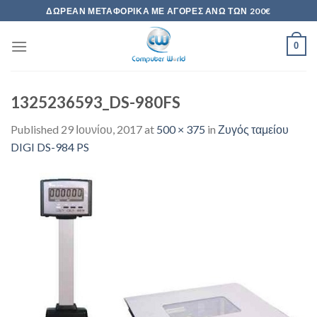
Skip
ΔΩΡΕΆΝ ΜΕΤΑΦΟΡΙΚΆ ΜΕ ΑΓΟΡΈΣ ΆΝΩ ΤΩΝ 200€
to
content
0
1325236593_DS-980FS
Published
29 Ιουνίου, 2017
at
500 × 375
in
Ζυγός ταμείου
DIGI DS-984 PS