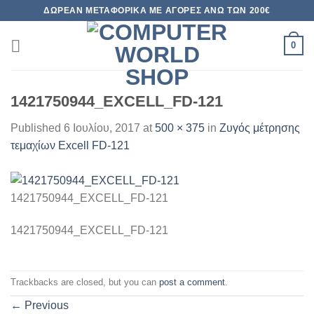
Skip
ΔΩΡΕΆΝ ΜΕΤΑΦΟΡΙΚΆ ΜΕ ΑΓΟΡΈΣ ΆΝΩ ΤΩΝ 200€
to
content
0
1421750944_EXCELL_FD-121
Published
6 Ιουλίου, 2017
at
500 × 375
in
Ζυγός μέτρησης
τεμαχίων Excell FD-121
1421750944_EXCELL_FD-121
1421750944_EXCELL_FD-121
Trackbacks are closed, but you can
post a comment
.
←
Previous