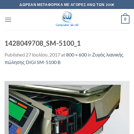
Skip
ΔΩΡΕΆΝ ΜΕΤΑΦΟΡΙΚΆ ΜΕ ΑΓΟΡΈΣ ΆΝΩ ΤΩΝ 200€
to
content
0
1428049708_SM-5100_1
Published
27 Ιουλίου, 2017
at
800 × 600
in
Ζυγός λιανικής
πώλησης DIGI SM-5100 B