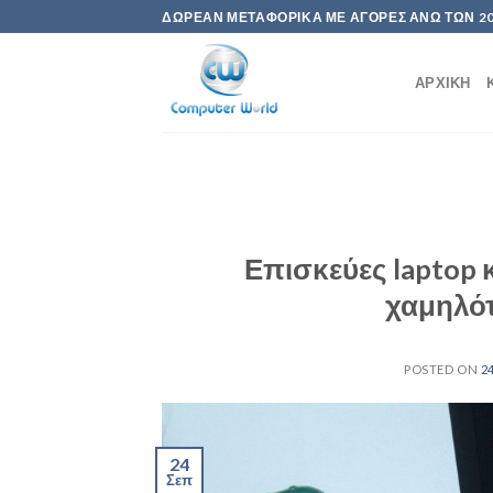
Skip
ΔΩΡΕΆΝ ΜΕΤΑΦΟΡΙΚΆ ΜΕ ΑΓΟΡΈΣ ΆΝΩ ΤΩΝ 2
to
content
ΑΡΧΙΚΉ
Επισκεύες laptop 
χαμηλότ
POSTED ON
2
24
Σεπ