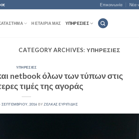
Επικοινωνία
Νέα-
00€
ΚΑΤΆΣΤΗΜΑ
Η ΕΤΑΙΡΊΑ ΜΑΣ
ΥΠΗΡΕΣΊΕΣ
CATEGORY ARCHIVES:
ΥΠΗΡΕΣΊΕΣ
ΥΠΗΡΕΣΊΕΣ
και netbook όλων των τύπων στις
ερες τιμές της αγοράς
4 ΣΕΠΤΕΜΒΡΊΟΥ, 2016
BY
ΖΈΛΚΑΣ ΕΥΡΙΠΊΔΗΣ