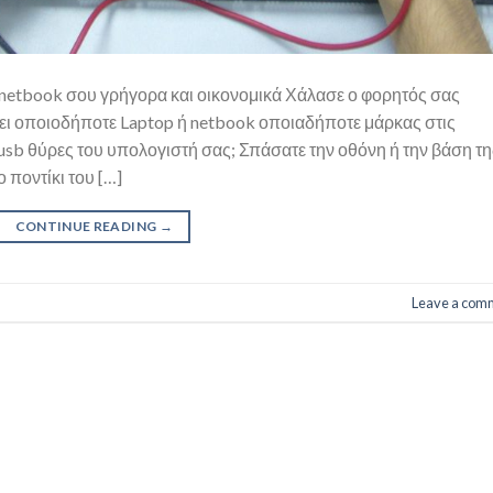
 netbook σου γρήγορα και οικονομικά Χάλασε ο φορητός σας
ει οποιοδήποτε Laptop ή netbook οποιαδήποτε μάρκας στις
 usb θύρες του υπολογιστή σας; Σπάσατε την οθόνη ή την βάση τη
 ποντίκι του […]
CONTINUE READING
→
Leave a com