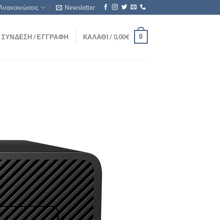
Ανακοινώσεις
Newsletter
0
ΣΎΝΔΕΣΗ / ΕΓΓΡΑΦΉ
ΚΑΛΆΘΙ /
0,00
€