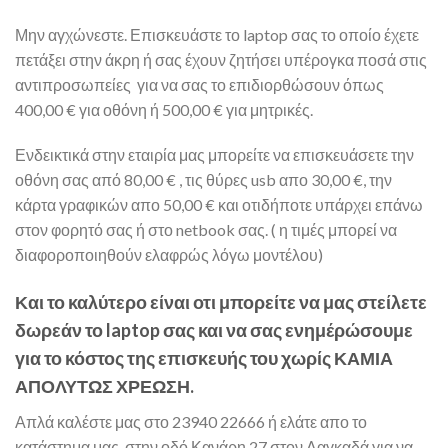
Μην αγχώνεστε. Επισκευάστε το laptop σας το οποίο έχετε
πετάξει στην άκρη ή σας έχουν ζητήσει υπέρογκα ποσά στις
αντιπροσωπείες για να σας το επιδιορθώσουν όπως
400,00 € για οθόνη ή 500,00 € για μητρικές.
Ενδεικτικά στην εταιρία μας μπορείτε να επισκευάσετε την
οθόνη σας από 80,00 € , τις θύρες usb απο 30,00 €, την
κάρτα γραφικών απο 50,00 € και οτιδήποτε υπάρχει επάνω
στον φορητό σας ή στο netbook σας. ( η τιμές μπορεί να
διαφοροποιηθούν ελαφρώς λόγω μοντέλου)
Και το καλύτερο είναι οτι μπορείτε να μας στείλετε
δωρεάν το laptop σας και να σας ενημέρώσουμε
για το κόστος της επισκευής του χωρίς
ΚΑΜΙΑ
ΑΠΟΛΥΤΩΣ ΧΡΕΩΣΗ.
Απλά καλέστε μας στο 23940 22666 ή ελάτε απο το
κατάστημα μας στην οδό Κανάρη 27 στον Λαγκαδά για να