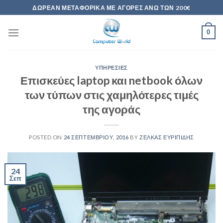
Skip
ΔΩΡΕΆΝ ΜΕΤΑΦΟΡΙΚΆ ΜΕ ΑΓΟΡΈΣ ΆΝΩ ΤΩΝ 200€
to
content
0
ΥΠΗΡΕΣΊΕΣ
Επισκεύες laptop και netbook όλων
των τύπων στις χαμηλότερες τιμές
της αγοράς
POSTED ON
24 ΣΕΠΤΕΜΒΡΊΟΥ, 2016
BY
ΖΈΛΚΑΣ ΕΥΡΙΠΊΔΗΣ
24
Σεπ